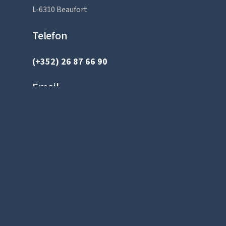
L-6310 Beaufort
Telefon
(+352) 26 87 66 90
Email
info@logfire.lu
Heures d’ouvertures
Lundi à vendredi : 9:00 – 18:00
Le samedi sur demande
Le dimanche fermé