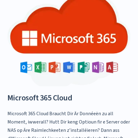
Microsoft 365 Cloud
Microsoft 365 Cloud
Braucht Dir Är Donnéeën zu all
Moment, iwwerall?
Hutt Dir keng Optioun fir e Server oder
NAS op Äre Raimlechkeeten z’installéieren?
Dann ass