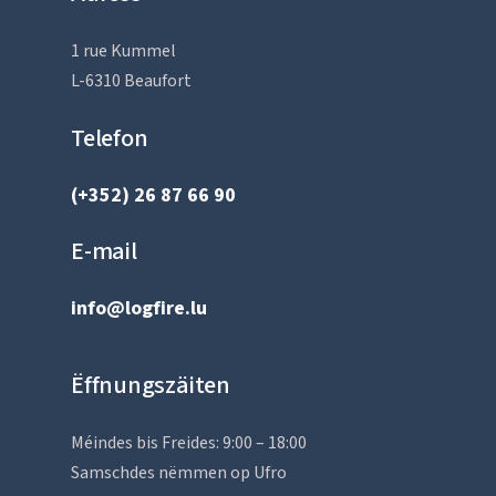
1 rue Kummel
L-6310 Beaufort
Telefon
(+352) 26 87 66 90
E-mail
info@logfire.lu
Ëffnungszäiten
Méindes bis Freides: 9:00 – 18:00
Samschdes nëmmen op Ufro