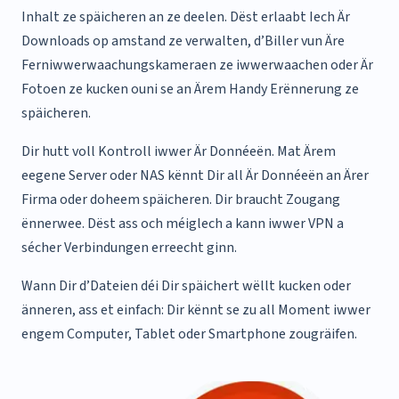
Inhalt ze späicheren an ze deelen.
Dëst erlaabt Iech Är
Downloads op amstand ze verwalten, d’Biller vun Äre
Ferniwwerwaachungskameraen ze iwwerwaachen oder Är
Fotoen ze kucken ouni se an Ärem Handy Erënnerung ze
späicheren.
Dir hutt voll Kontroll iwwer Är Donnéeën. Mat Ärem
eegene Server oder NAS kënnt Dir all Är Donnéeën an Ärer
Firma oder doheem späicheren. Dir braucht Zougang
ënnerwee. Dëst ass och méiglech a kann iwwer VPN a
sécher Verbindungen erreecht ginn.
Wann Dir d’Dateien déi Dir späichert wëllt kucken oder
änneren, ass et einfach: Dir kënnt se zu all Moment iwwer
engem Computer, Tablet oder Smartphone zougräifen.