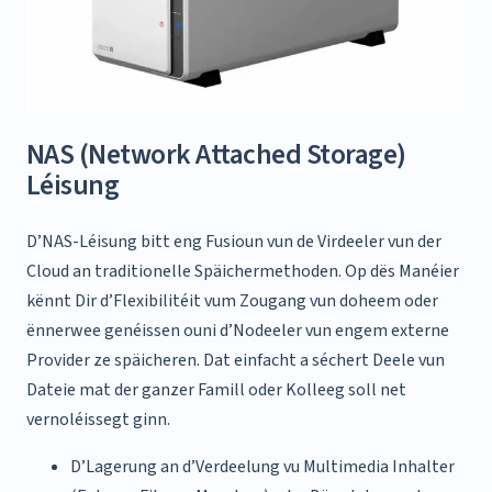
NAS (Network Attached Storage)
Léisung
D’NAS-Léisung bitt eng Fusioun vun de Virdeeler vun der
Cloud an traditionelle Späichermethoden.
Op dës Manéier
kënnt Dir d’Flexibilitéit vum Zougang vun doheem oder
ënnerwee genéissen ouni d’Nodeeler vun engem externe
Provider ze späicheren.
Dat einfacht a séchert Deele vun
Dateie mat der ganzer Famill oder Kolleeg soll net
vernoléissegt ginn.
D’Lagerung an d’Verdeelung vu Multimedia Inhalter