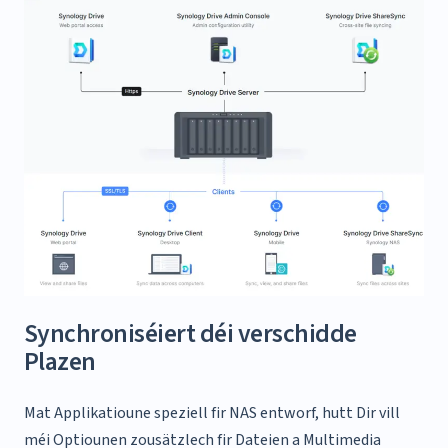
Synchroniséiert déi verschidde
Plazen
Mat Applikatioune speziell fir NAS entworf, hutt Dir vill
méi Optiounen zousätzlech fir Dateien a Multimedia