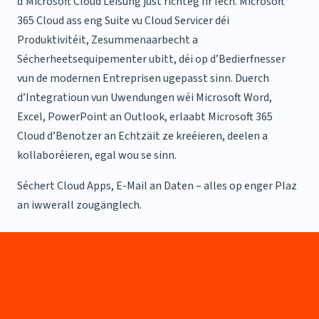
d’Microsoft Cloud Léisung just richteg fir Iech.
Microsoft
365 Cloud ass eng Suite vu Cloud Servicer déi
Produktivitéit, Zesummenaarbecht a
Sécherheetsequipementer ubitt, déi op d’Bedierfnesser
vun de modernen Entreprisen ugepasst sinn.
Duerch
d’Integratioun vun Uwendungen wéi Microsoft Word,
Excel, PowerPoint an Outlook, erlaabt Microsoft 365
Cloud d’Benotzer an Echtzäit ze kreéieren, deelen a
kollaboréieren, egal wou se sinn.
Séchert Cloud Apps, E-Mail an Daten – alles op enger Plaz
an iwwerall zougänglech.