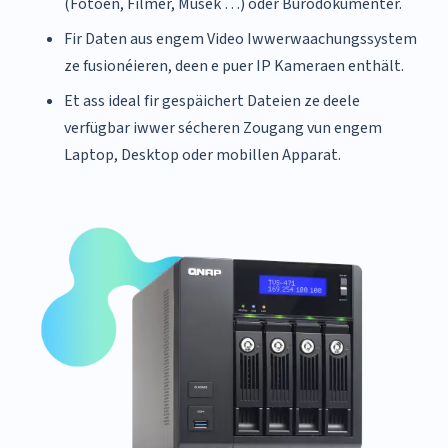
(Fotoen, Filmer, Musek …) oder Bürodokumenter.
Fir Daten aus engem Video Iwwerwaachungssystem
ze fusionéieren, deen e puer IP Kameraen enthält.
Et ass ideal fir gespäichert Dateien ze deele
verfügbar iwwer sécheren Zougang vun engem
Laptop, Desktop oder mobillen Apparat.