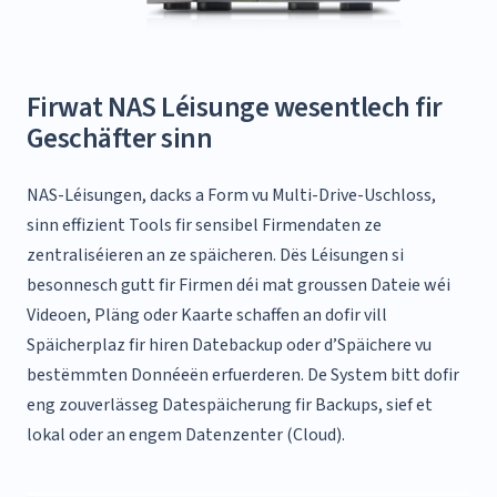
Firwat NAS Léisunge wesentlech fir
Geschäfter sinn
NAS-Léisungen, dacks a Form vu Multi-Drive-Uschloss,
sinn effizient Tools fir sensibel Firmendaten ze
zentraliséieren an ze späicheren.
Dës Léisungen si
besonnesch gutt fir Firmen déi mat groussen Dateie wéi
Videoen, Pläng oder Kaarte schaffen an dofir vill
Späicherplaz fir hiren Datebackup oder d’Späichere vu
bestëmmten Donnéeën erfuerderen.
De System bitt dofir
eng zouverlässeg Datespäicherung fir Backups, sief et
lokal oder an engem Datenzenter (Cloud).