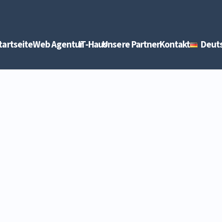
tartseite
Web Agentur
IT-Haus
Unsere Partner
Kontakt
Deut