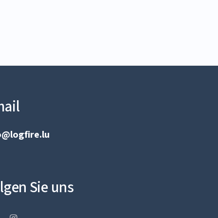
ail
o@logfire.lu
lgen Sie uns